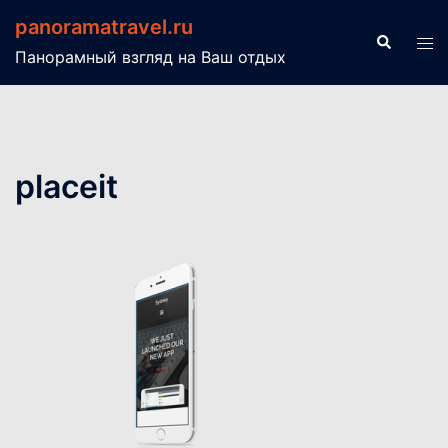
Перейти
panoramatravel.ru
к
Поиск
Пер
Панорамный взгляд на Ваш отдых
содержимому
ме
placeit