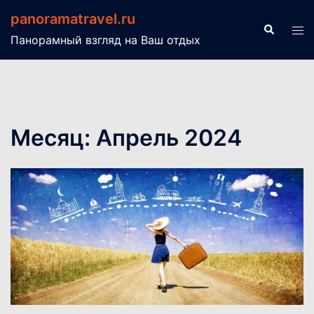
Перейти
panoramatravel.ru
к
Поиск
Пер
Панорамный взгляд на Ваш отдых
содержимому
ме
Месяц:
Апрель 2024