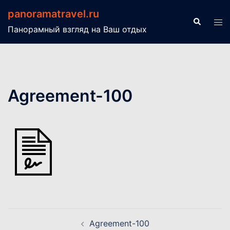
Перейти
panoramatravel.ru
к
Поиск
Пер
Панорамный взгляд на Ваш отдых
содержимому
ме
Agreement-100
Навигация
Agreement-100
по