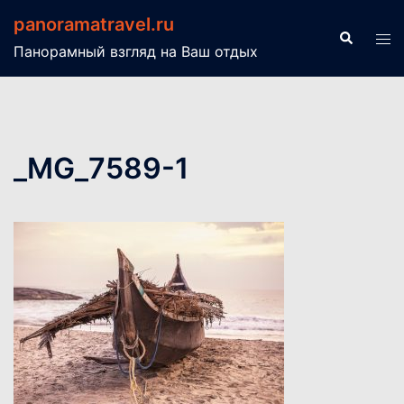
Перейти
panoramatravel.ru
к
Поиск
Пер
Панорамный взгляд на Ваш отдых
содержимому
ме
_MG_7589-1