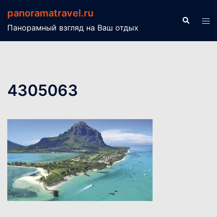
Перейти
panoramatravel.ru
к
Поиск
Пер
Панорамный взгляд на Ваш отдых
содержимому
ме
4305063