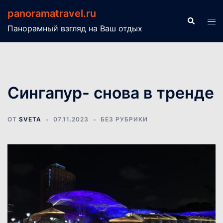
Перейти
panoramatravel.ru
к
Поиск
Пер
Панорамный взгляд на Ваш отдых
содержимому
ме
Сингапур- снова в тренде
ОТ
SVETA
07.11.2023
БЕЗ РУБРИКИ