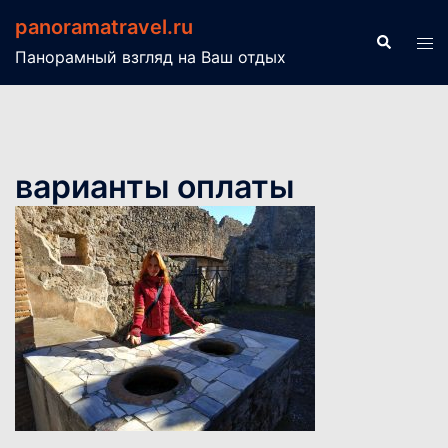
Перейти
panoramatravel.ru
к
Поиск
Пер
Панорамный взгляд на Ваш отдых
содержимому
ме
варианты оплаты