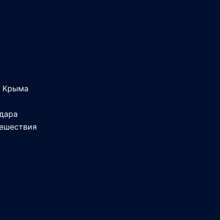
и Крыма
дара
тешествия