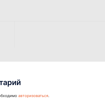
тарий
еобходимо
авторизоваться
.