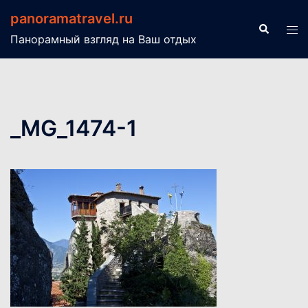
Перейти
panoramatravel.ru
к
Поиск
Пер
Панорамный взгляд на Ваш отдых
содержимому
ме
_MG_1474-1