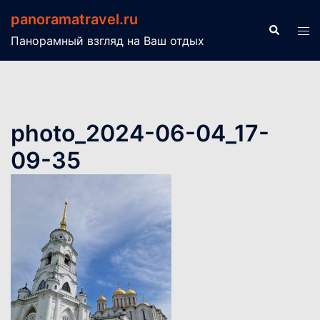
Перейти
panoramatravel.ru
к
Поиск
Пер
Панорамный взгляд на Ваш отдых
содержимому
ме
photo_2024-06-04_17-
09-35