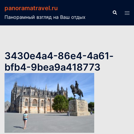
Перейти
panoramatravel.ru
к
Поиск
Пер
Панорамный взгляд на Ваш отдых
содержимому
ме
3430e4a4-86e4-4a61-
bfb4-9bea9a418773