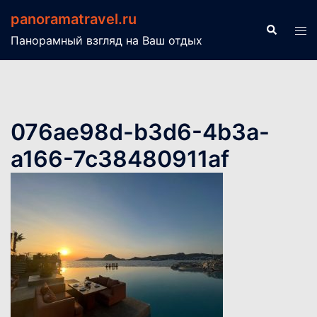
Перейти
panoramatravel.ru
к
Поиск
Пер
Панорамный взгляд на Ваш отдых
содержимому
ме
076ae98d-b3d6-4b3a-
a166-7c38480911af