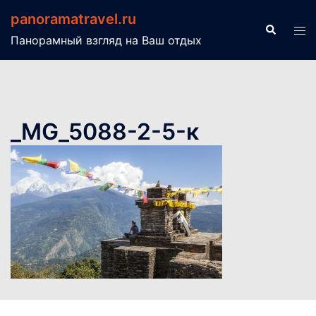
Перейти
panoramatravel.ru
к
Поиск
Пер
Панорамный взгляд на Ваш отдых
содержимому
ме
_MG_5088-2-5-к