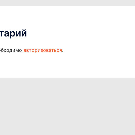
тарий
еобходимо
авторизоваться
.