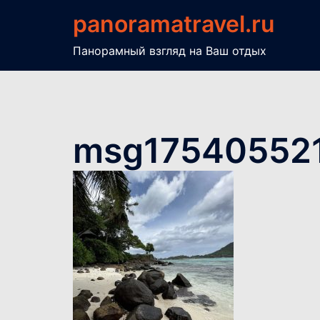
Перейти
panoramatravel.ru
к
содержимому
Панорамный взгляд на Ваш отдых
msg17540552