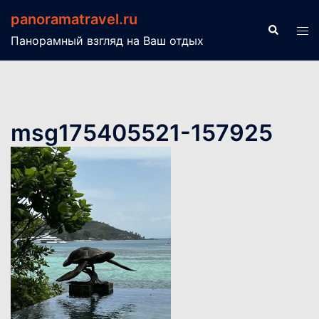
Перейти
panoramatravel.ru
к
Поиск
Пер
Панорамный взгляд на Ваш отдых
содержимому
ме
msg175405521-157925