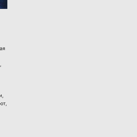
ая
,
и,
ют,