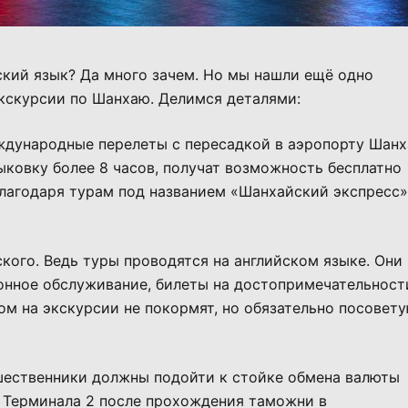
ский язык? Да много зачем. Но мы нашли ещё одно
кскурсии по Шанхаю. Делимся деталями:
ждународные перелеты с пересадкой в аэропорту Шанх
овку более 8 часов, получат возможность бесплатно
лагодаря турам под названием «Шанхайский экспресс»
ского. Ведь туры проводятся на английском языке. Они
онное обслуживание, билеты на достопримечательност
ом на экскурсии не покормят, но обязательно посовету
ешественники должны подойти к стойке обмена валюты
та Терминала 2 после прохождения таможни в